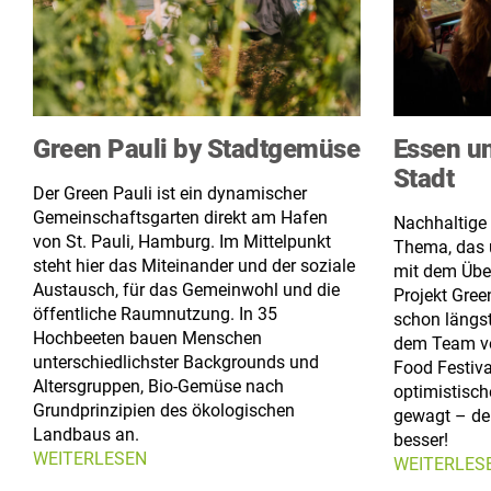
Green Pauli by Stadtgemüse
Essen un
Stadt
Der Green Pauli ist ein dynamischer
Gemeinschaftsgarten direkt am Hafen
Nachhaltige 
von St. Pauli, Hamburg. Im Mittelpunkt
Thema, das 
steht hier das Miteinander und der soziale
mit dem Übe
Austausch, für das Gemeinwohl und die
Projekt Gre
öffentliche Raumnutzung. In 35
schon längs
Hochbeeten bauen Menschen
dem Team 
unterschiedlichster Backgrounds und
Food Festiva
Altersgruppen, Bio-Gemüse nach
optimistisch
Grundprinzipien des ökologischen
gewagt – de
Landbaus an.
besser!
WEITERLESEN
WEITERLES