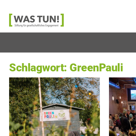
Was
Tun!
-
Stiftung
für
gesellschaftliches
Engagement
Schlagwort:
GreenPauli