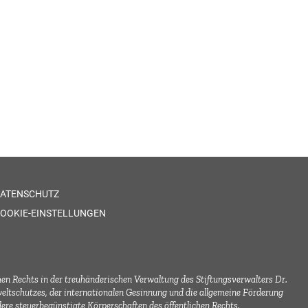
ATENSCHUTZ
OOKIE-EINSTELLUNGEN
hen Rechts in der treuhänderischen Verwaltung des Stiftungsverwalters Dr.
schutzes, der internationalen Gesinnung und die allgemeine Förderung
re steuerbegünstigte Körperschaften des öffentlichen Rechts.