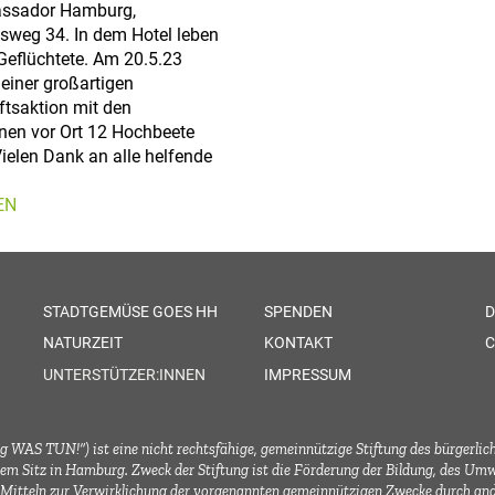
assador Hamburg,
weg 34. In dem Hotel leben
Geflüchtete. Am 20.5.23
 einer großartigen
tsaktion mit den
nen vor Ort 12 Hochbeete
ielen Dank an alle helfende
EN
STADTGEMÜSE GOES HH
SPENDEN
D
NATURZEIT
KONTAKT
C
UNTERSTÜTZER:INNEN
IMPRESSUM
 WAS TUN!“) ist eine nicht rechtsfähige, gemeinnützige Stiftung des bürgerlic
in Hamburg. Zweck der Stiftung ist die Förderung der Bildung, des Umwelt
itteln zur Verwirklichung der vorgenannten gemeinnützigen Zwecke durch ande