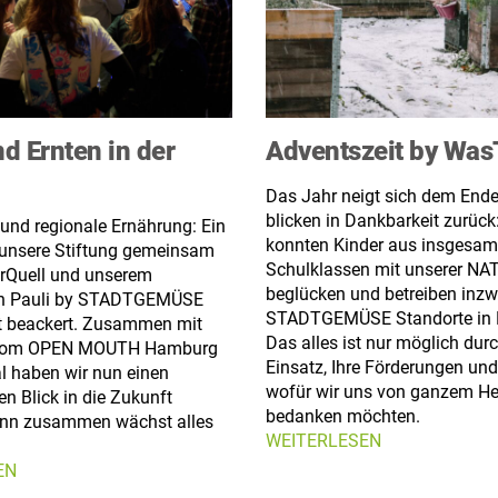
d Ernten in der
Adventszeit by Was
Das Jahr neigt sich dem Ende
blicken in Dankbarkeit zurück
und regionale Ernährung: Ein
konnten Kinder aus insgesam
unsere Stiftung gemeinsam
Schulklassen mit unserer N
rQuell und unserem
beglücken und betreiben inzw
en Pauli by STADTGEMÜSE
STADTGEMÜSE Standorte in
t beackert. Zusammen mit
Das alles ist nur möglich durc
vom OPEN MOUTH Hamburg
Einsatz, Ihre Förderungen un
l haben wir nun einen
wofür wir uns von ganzem H
en Blick in die Zukunft
bedanken möchten.
nn zusammen wächst alles
WEITERLESEN
EN