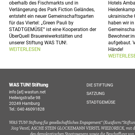
oberhalb des Fischmarkts und in
Hotels Amb
Verlängerung des Park Fiction Geländes,
Heidenkamps
entsteht ein neuer Gemeinschaftsgarten
ukrainische 
für das Viertel: „Green Pauli by
haben wir in
STADTGEMÜSE“ ist eine Kooperation der
Gemeinschaf
ÜberQuell Brauereiwerkstätten und
Bewohner:in
unserer Stiftung WAS TUN!.
aufgebaut. V
WEITERLESEN
Hände!
WEITERLES
WAS TUN! Stiftung
DIE STIFTUNG
info [at] wastun.net
SATZUNG
Heilwigstraße 98
STADTGEMÜSE
20249 Hamburg
Tel.: 040 46091828
WAS TUN! Stiftung für gesellschaftliches Engagement“ (Kurzform:“Stiftung
Jörg Verstl, ASCHE STEIN GLOCKEMANN VERSTL WIEZORECK, mit dem Sitz 
des demokratischen Staatswesens sowie die Beschaffung von M