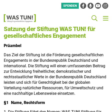
Facebook
Podcast
YouTube
Instag
SPENDEN
Was
Such
M
PODCAST
ÜBER UNS – DIE STIFTUNG
UNTERSTÜTZER:INNEN
MITGÄRTNERN
WAS TUN DER PODCAST,
PROGRAMM
Tun!
-
OPTIMISTISCHE GESCHICHTEN VON
Satzung der Stiftung WAS TUN! für
Stiftung
DER ZUKUNFT. WIE WOLLEN WIR IN
ZIELE UND WIRKUNGEN
UNSER LEITBILD
HISTORIE
für
gesellschaftliches Engagement
gesellschaftliches
HAMBURG KÜNFTIG GEMEINSAM
Engagement
LEBEN UND ZUSAMMEN FÜR EINE
UNTERSTÜTZER:INNEN
UNTERSTÜTZER:INNEN
Präambel
NACHHALTIGE ZUKUNFT SORGEN?
Das Ziel der Stiftung ist die Förderung gesellschaftlichen
FRISCHE IMPULSE, KREATIVE IDEEN
Engagements in der Bundesrepublik Deutschland und
UND GANZ KONKRETE ANSÄTZE. DAS
international. Die Stiftung will einen umfassenden Beitrag
GESPRÄCH MIT MENSCHEN, DIE WAS
zur Entwicklung freiheitlicher, demokratischer und
TUN!
rechtsstaatlicher Werte in der Bundesrepublik Deutschland
leisten und sich für Gerechtigkeit bei der globalen
WIR SUCHEN DICH
Verteilung natürlicher Ressourcen, für Umweltschutz und
eine nachhaltige Lebensweise einsetzen.
§1 Name, Rechtsform
1. Die Stiftung führt den Namen: WAS TUN! Stiftung für