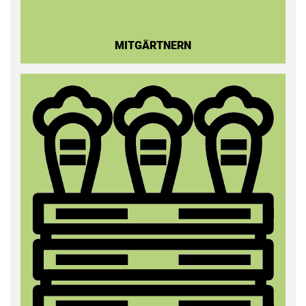
MITGÄRTNERN