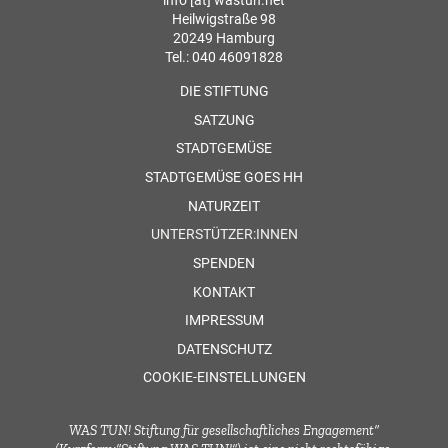
info [at] wastun.net
Heilwigstraße 98
20249 Hamburg
Tel.: 040 46091828
DIE STIFTUNG
SATZUNG
STADTGEMÜSE
STADTGEMÜSE GOES HH
NATURZEIT
UNTERSTÜTZER:INNEN
SPENDEN
KONTAKT
IMPRESSUM
DATENSCHUTZ
COOKIE-EINSTELLUNGEN
WAS TUN! Stiftung für gesellschaftliches Engagement“