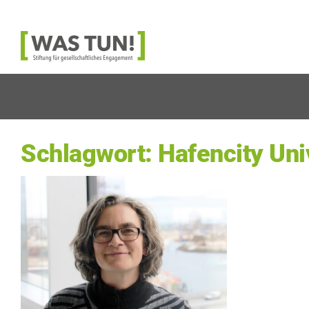
Was
Tun!
-
Stiftung
für
gesellschaftliches
Engagement
Schlagwort:
Hafencity Uni