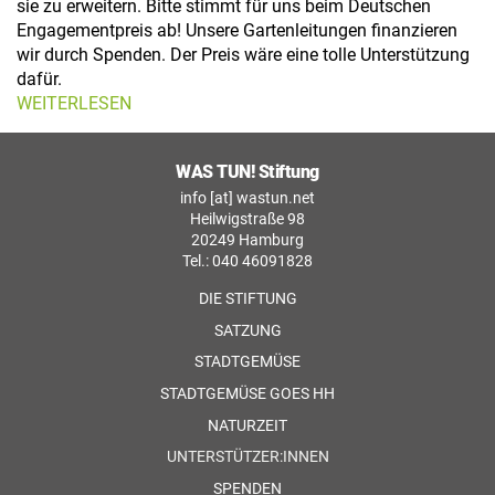
sie zu erweitern. Bitte stimmt für uns beim Deutschen
Engagementpreis ab! Unsere Gartenleitungen finanzieren
wir durch Spenden. Der Preis wäre eine tolle Unterstützung
dafür.
WEITERLESEN
WAS TUN! Stiftung
info [at] wastun.net
Heilwigstraße 98
20249 Hamburg
Tel.: 040 46091828
DIE STIFTUNG
SATZUNG
STADTGEMÜSE
STADTGEMÜSE GOES HH
NATURZEIT
UNTERSTÜTZER:INNEN
SPENDEN