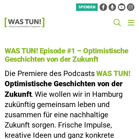
Facebook
Podcast
YouTube
Instag
SPENDEN
Was
Such
M
PODCAST
ÜBER UNS – DIE STIFTUNG
UNTERSTÜTZER:INNEN
MITGÄRTNERN
WAS TUN DER PODCAST,
PROGRAMM
Tun!
-
OPTIMISTISCHE GESCHICHTEN VON
Stiftung
DER ZUKUNFT. WIE WOLLEN WIR IN
ZIELE UND WIRKUNGEN
UNSER LEITBILD
HISTORIE
für
gesellschaftliches
HAMBURG KÜNFTIG GEMEINSAM
WAS TUN! Episode #1 – Optimistische
Engagement
LEBEN UND ZUSAMMEN FÜR EINE
UNTERSTÜTZER:INNEN
UNTERSTÜTZER:INNEN
Geschichten von der Zukunft
NACHHALTIGE ZUKUNFT SORGEN?
FRISCHE IMPULSE, KREATIVE IDEEN
Die Premiere des Podcasts
WAS TUN!
UND GANZ KONKRETE ANSÄTZE. DAS
Optimistische Geschichten von der
GESPRÄCH MIT MENSCHEN, DIE WAS
TUN!
.
Zukunft
Wie wollen wir in Hamburg
zukünftig gemeinsam leben und
WIR SUCHEN DICH
zusammen für eine nachhaltige
Zukunft sorgen. Frische Impulse,
kreative Ideen und ganz konkrete