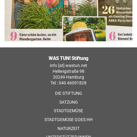
WAS TUN! Stiftung
info [at] wastun.net
Heilwigstraße 98
20249 Hamburg
Tel.: 040 46091828
DIE STIFTUNG
SATZUNG
STADTGEMÜSE
STADTGEMÜSE GOES HH
NATURZEIT