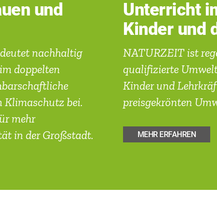
uen und
Unterricht 
Kinder und 
eutet nachhaltig
NATURZEIT ist rege
 im doppelten
qualifizierte Umwe
arschaftliche
Kinder und Lehrkräf
m Klimaschutz bei.
preisgekrönten Umwe
ür mehr
ät in der Großstadt.
MEHR ERFAHREN