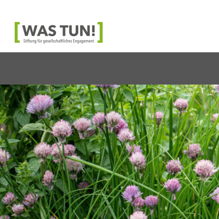
Was
Tun!
-
Stiftung
für
gesellschaftliches
Engagement