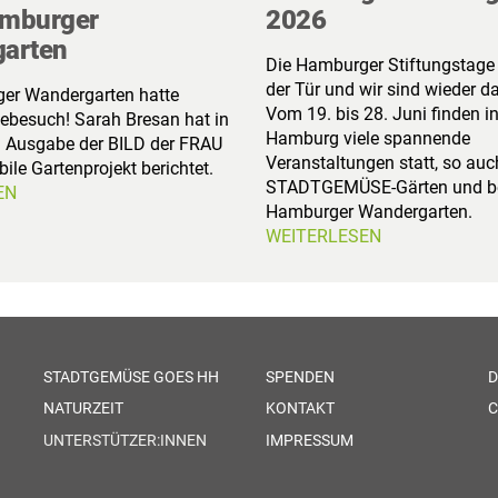
mburger
2026
arten
Die Hamburger Stiftungstage 
der Tür und wir sind wieder da
er Wandergarten hatte
Vom 19. bis 28. Juni finden i
ebesuch! Sarah Bresan hat in
Hamburg viele spannende
n Ausgabe der BILD der FRAU
Veranstaltungen statt, so auc
ile Gartenprojekt berichtet.
STADTGEMÜSE-Gärten und b
EN
Hamburger Wandergarten.
WEITERLESEN
STADTGEMÜSE GOES HH
SPENDEN
D
NATURZEIT
KONTAKT
C
UNTERSTÜTZER:INNEN
IMPRESSUM